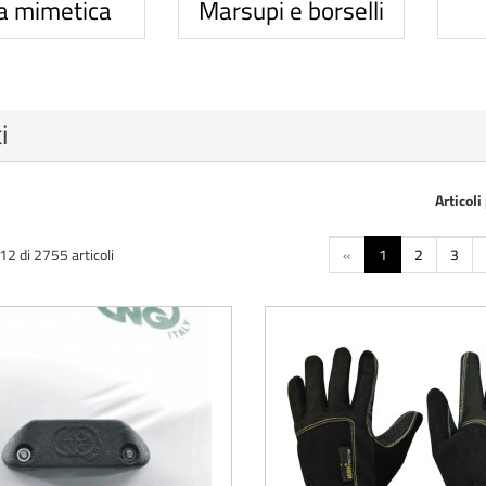
a mimetica
Marsupi e borselli
i
Articoli
2 di 2755 articoli
«
1
2
3