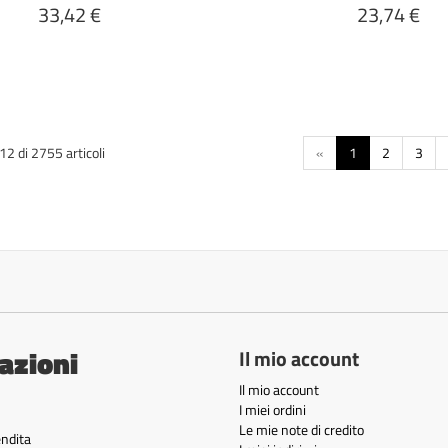
33,42 €
23,74 €
2 di 2755 articoli
«
1
2
3
azioni
Il mio account
Il mio account
I miei ordini
Le mie note di credito
endita