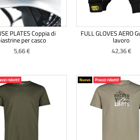
SE PLATES Coppia di
FULL GLOVES AERO G
iastrine per casco
lavoro
5,66 €
42,36 €
ezzi ridotti!
Nuovo
Prezzi ridotti!