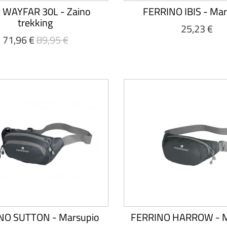
 WAYFAR 30L - Zaino
FERRINO IBIS - Ma
trekking
25,23 €
71,96 €
89,95 €
NO SUTTON - Marsupio
FERRINO HARROW - M