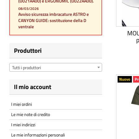
(U021AA00) e ERGONOMIC (U022AA00).
08/03/2026
Avviso sicurezza imbracature ASTRO e
CANYON GUIDE: sostituzione della D
ventrale
MOU
p
Produttori
Tutti i produttori
Nuovo
Pr
Il mio account
I miei ordini
Le mie note di credito
I miei indirizzi
Le mie informazioni personali