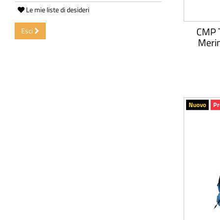
Le mie liste di desideri
CMP T
Esci
Merin
Nuovo
Pr