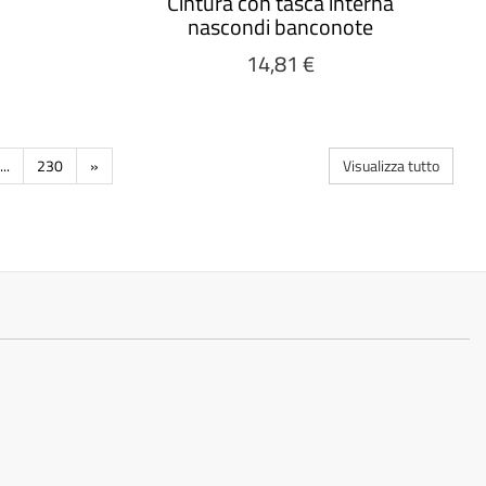
Cintura con tasca interna
nascondi banconote
14,81 €
...
230
»
Visualizza tutto