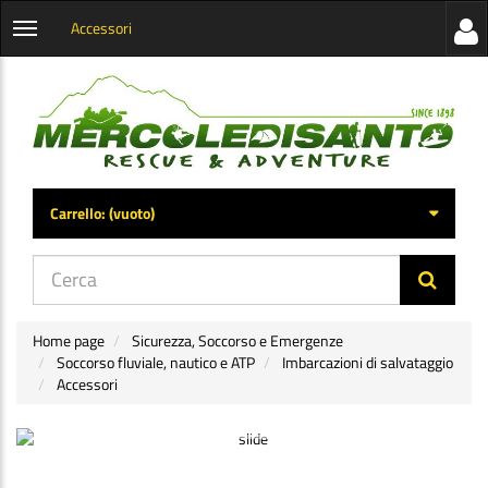
Accessori
Visua
Apri
la
menu
barra
categorie
later
Carrello:
(vuoto)
di
navig
Home page
Sicurezza, Soccorso e Emergenze
Soccorso fluviale, nautico e ATP
Imbarcazioni di salvataggio
Accessori