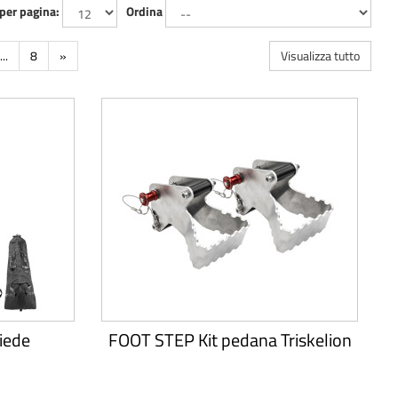
 per pagina:
Ordina
...
8
»
Visualizza tutto
iede
FOOT STEP Kit pedana Triskelion