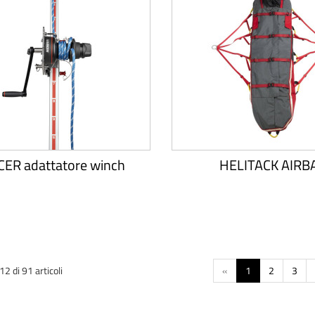
ER adattatore winch
HELITACK AIRB
2 di 91 articoli
«
1
2
3