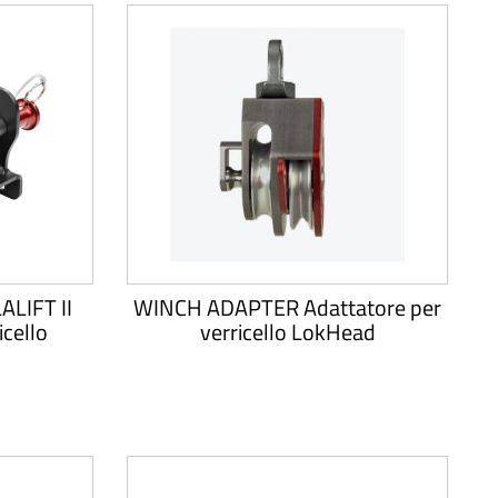
LIFT II
WINCH ADAPTER Adattatore per
icello
verricello LokHead