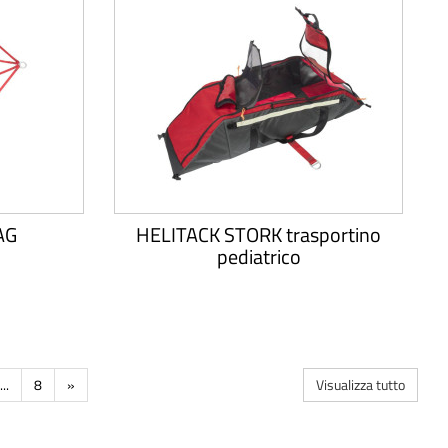
AG
HELITACK STORK trasportino
pediatrico
...
8
»
Visualizza tutto