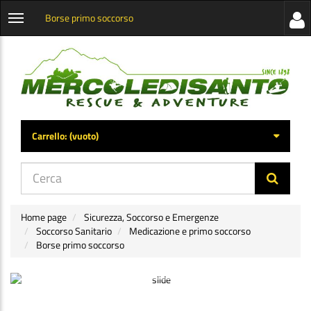
Borse primo soccorso
Visua
Apri
la
menu
barra
categorie
later
Carrello:
(vuoto)
di
navig
Home page
Sicurezza, Soccorso e Emergenze
Soccorso Sanitario
Medicazione e primo soccorso
Borse primo soccorso