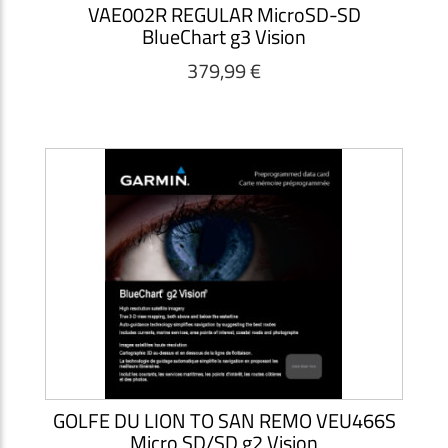
VAE002R REGULAR MicroSD-SD
BlueChart g3 Vision
379,99 €
GOLFE DU LION TO SAN REMO VEU466S
Micro SD/SD g2 Vision