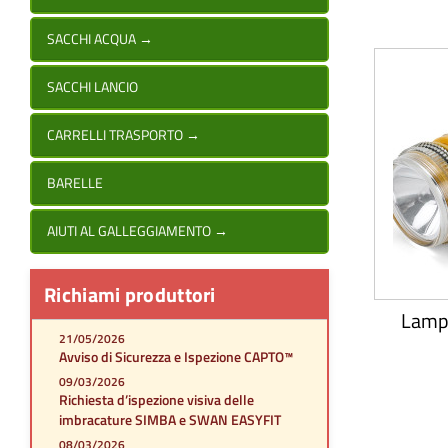
SACCHI ACQUA
→
SACCHI LANCIO
CARRELLI TRASPORTO
→
BARELLE
AIUTI AL GALLEGGIAMENTO
→
Richiami produttori
Lamp
21/05/2026
Avviso di Sicurezza e Ispezione CAPTO™
09/03/2026
Richiesta d’ispezione visiva delle
imbracature SIMBA e SWAN EASYFIT
08/03/2026