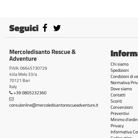
Seguici
Inform
Mercoledisanto Rescue &
Adventure
Chi siamo
P.IVA: 06645730729
Spedizioni
4Via Melo 33/a
Condizioni di v
70121 Bari
Normativa Priv
Italy
Dove siamo
+39 0805232360
Contatti
Sconti
consulonline@mercoledisantorescueadventure.it
Convenzioni
Preventivi
Minimo d'ordin
Privacy
Informativa Co
Codice etico