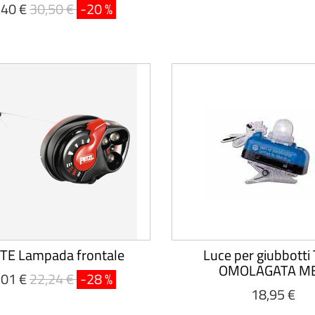
,40 €
30,50 €
-20 %
TE Lampada frontale
Luce per giubbotti
OMOLAGATA M
,01 €
22,24 €
-28 %
18,95 €