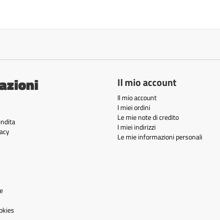
azioni
Il mio account
Il mio account
I miei ordini
Le mie note di credito
endita
I miei indirizzi
acy
Le mie informazioni personali
e
okies