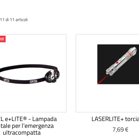
1 di 11 articoli
ti!
L e+LITE® - Lampada
LASERLITE+ torcia
ntale per l’emergenza
7,69 €
ultracompatta