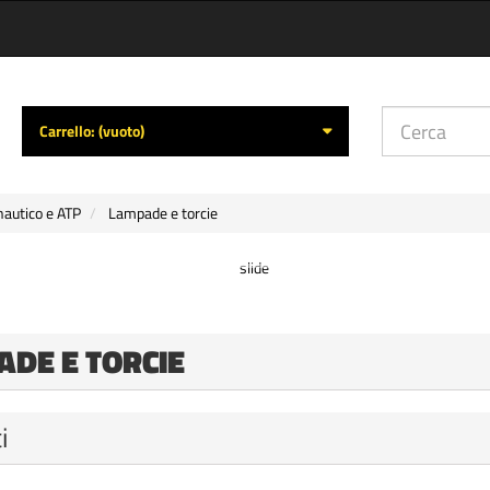
Carrello:
(vuoto)
 nautico e ATP
Lampade e torcie
ADE E TORCIE
i