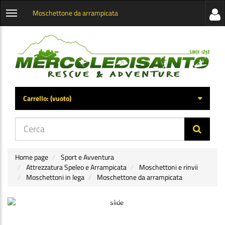
Moschettone da arrampicata
Visua
Apri
la
menu
barra
categorie
later
Carrello:
(vuoto)
di
navig
Home page
Sport e Avventura
Attrezzatura Speleo e Arrampicata
Moschettoni e rinvii
Moschettoni in lega
Moschettone da arrampicata