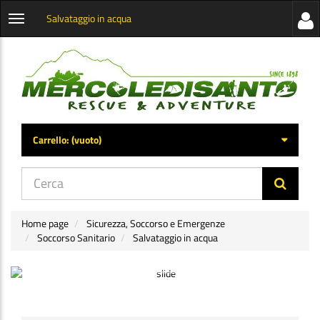
Salvataggio in acqua
Visua
Apri
la
menu
barra
categorie
later
Carrello:
(vuoto)
di
navig
Home page
Sicurezza, Soccorso e Emergenze
Soccorso Sanitario
Salvataggio in acqua