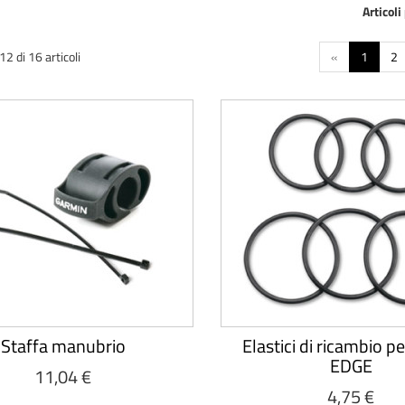
Articoli
2 di 16 articoli
«
1
2
Staffa manubrio
Elastici di ricambio pe
EDGE
11,04 €
4,75 €