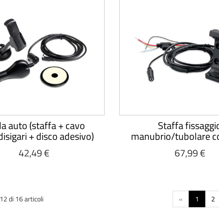
da auto (staffa + cavo
Staffa fissaggi
isigari + disco adesivo)
manubrio/tubolare c
42,49 €
67,99 €
2 di 16 articoli
«
1
2