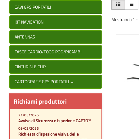
CAVI GPS PORTATILI
Mostrando 1 - 1
KIT NAVIGATION
ANTENNAS
FASCE CARDIO/FOOD POD/RICAMBI
CINTURINI E CLIP
CARTOGRAFIE GPS PORTATILI
→
Richiami produttori
21/05/2026
Avviso di Sicurezza e Ispezione CAPTO™
09/03/2026
Richiesta d’ispezione visiva delle