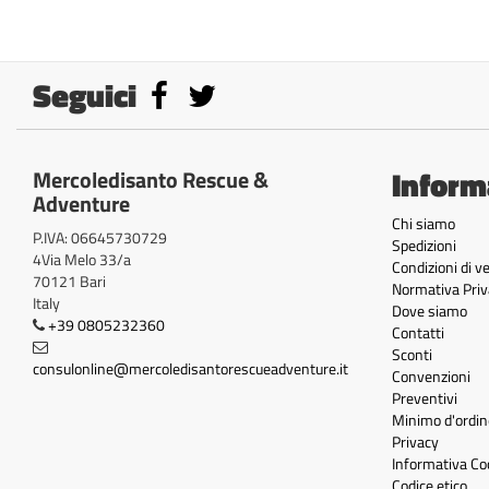
Seguici
Inform
Mercoledisanto Rescue &
Adventure
Chi siamo
P.IVA: 06645730729
Spedizioni
4Via Melo 33/a
Condizioni di v
70121 Bari
Normativa Priv
Italy
Dove siamo
+39 0805232360
Contatti
Sconti
consulonline@mercoledisantorescueadventure.it
Convenzioni
Preventivi
Minimo d'ordin
Privacy
Informativa Co
Codice etico