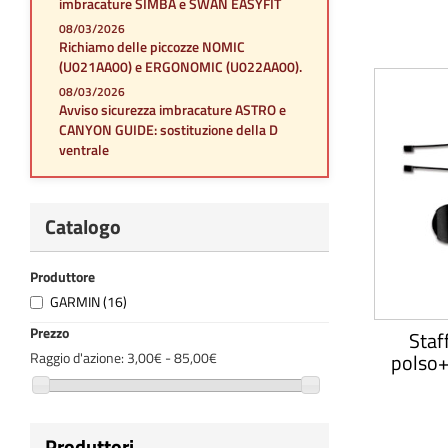
imbracature SIMBA e SWAN EASYFIT
08/03/2026
Richiamo delle piccozze NOMIC
(U021AA00) e ERGONOMIC (U022AA00).
08/03/2026
Avviso sicurezza imbracature ASTRO e
CANYON GUIDE: sostituzione della D
ventrale
Catalogo
Produttore
GARMIN
(16)
Prezzo
Staf
Raggio d'azione:
3,00€ - 85,00€
polso+
Produttori