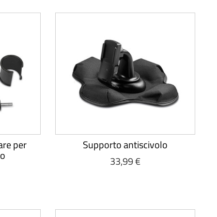
are per
Supporto antiscivolo
ro
33,99 €