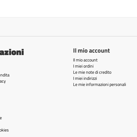
azioni
Il mio account
Il mio account
I miei ordini
Le mie note di credito
endita
I miei indirizzi
acy
Le mie informazioni personali
e
okies