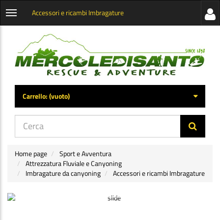
Accessori e ricambi Imbragature
Visua
Apri
la
menu
barra
categorie
later
Carrello:
(vuoto)
di
navig
Home page
Sport e Avventura
Attrezzatura Fluviale e Canyoning
Imbragature da canyoning
Accessori e ricambi Imbragature