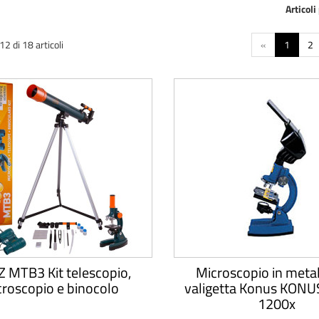
Articoli
2 di 18 articoli
«
1
2
 MTB3 Kit telescopio,
Microscopio in meta
roscopio e binocolo
valigetta Konus KON
1200x