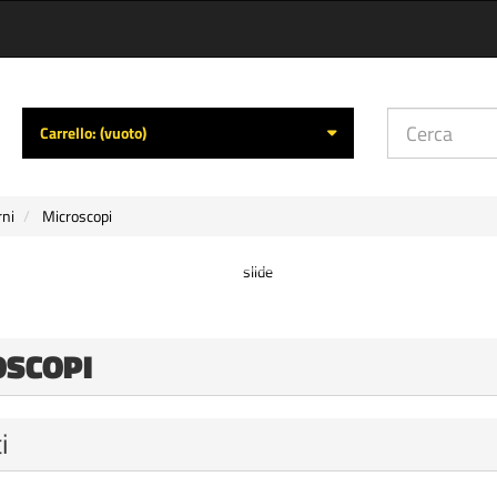
Carrello:
(vuoto)
rni
Microscopi
OSCOPI
i