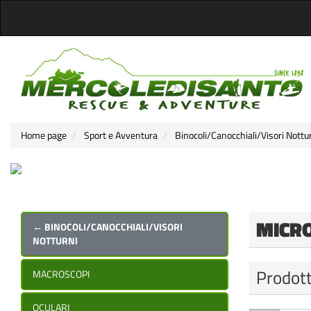
Home page
Sport e Avventura
Binocoli/Canocchiali/Visori Nottu
MICR
← BINOCOLI/CANOCCHIALI/VISORI
NOTTURNI
Prodott
MACROSCOPI
OCULARI