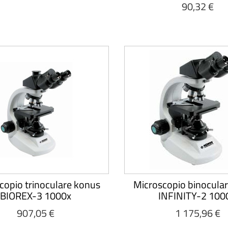
90,32 €
copio trinoculare konus
Microscopio binocula
BIOREX-3 1000x
INFINITY-2 100
907,05 €
1 175,96 €