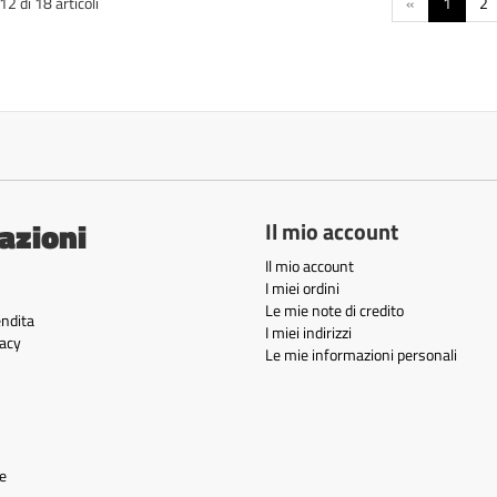
2 di 18 articoli
«
1
2
azioni
Il mio account
Il mio account
I miei ordini
Le mie note di credito
endita
I miei indirizzi
acy
Le mie informazioni personali
e