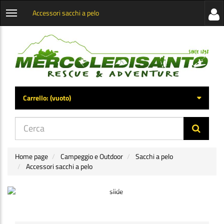
Accessori sacchi a pelo
Visua
Apri
la
menu
barra
categorie
later
Carrello:
(vuoto)
di
navig
Home page
Campeggio e Outdoor
Sacchi a pelo
Accessori sacchi a pelo