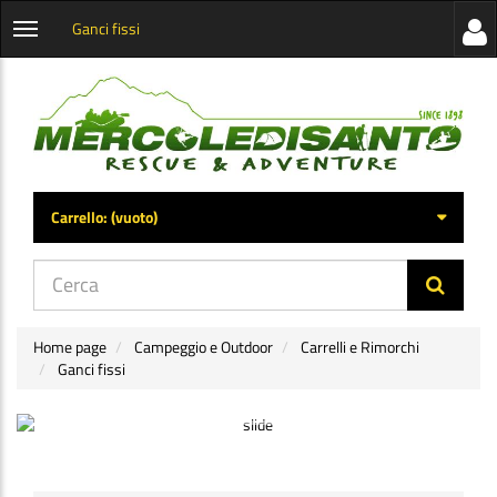
Ganci fissi
Visua
Apri
la
menu
barra
categorie
later
Carrello:
(vuoto)
di
navig
Home page
Campeggio e Outdoor
Carrelli e Rimorchi
Ganci fissi