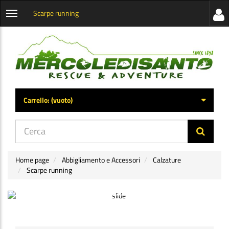
Scarpe running
Visua
Apri
la
menu
barra
categorie
later
Carrello:
(vuoto)
di
navig
Home page
Abbigliamento e Accessori
Calzature
Scarpe running