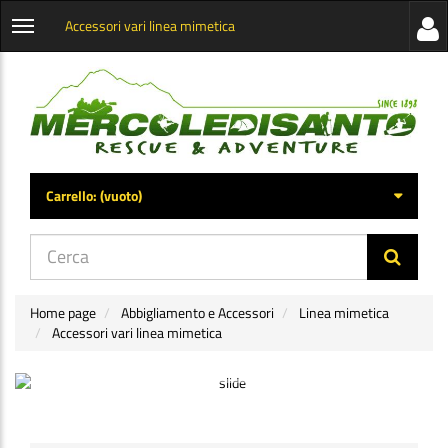
Accessori vari linea mimetica
Visua
Apri
la
menu
barra
categorie
later
Carrello:
(vuoto)
di
navig
Home page
Abbigliamento e Accessori
Linea mimetica
Accessori vari linea mimetica