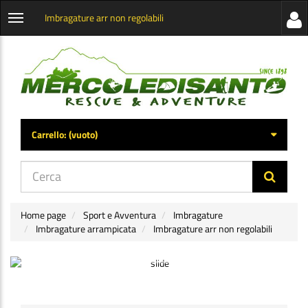
Imbragature arr non regolabili
Visua
Apri
la
menu
barra
categorie
later
Carrello:
(vuoto)
di
navig
Home page
Sport e Avventura
Imbragature
Imbragature arrampicata
Imbragature arr non regolabili