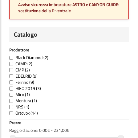
Avviso sicurezza imbracature ASTRO e CANYON GUIDE:
sostituzione della D ventrale
Catalogo
Produttore
Black Diamond
(2)
CAMP
(2)
CMP
(2)
EDELRID
(9)
Ferrino
(9)
HIKO 2019
(3)
Mico
(1)
Montura
(1)
NRS
(1)
Ortovox
(14)
RES X LIFE
(1)
Prezzo
Salewa
(5)
Raggio d'azione:
0,00€ - 231,00€
The north face
(1)