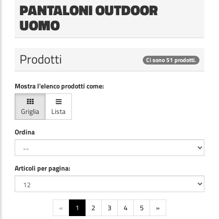
PANTALONI OUTDOOR
UOMO
Prodotti
Ci sono 51 prodotti.
Mostra l'elenco prodotti come:
Griglia
Lista
Ordina
Articoli per pagina:
«
1
2
3
4
5
»