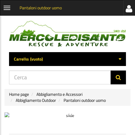
Pantaloni outdoor uomo
Visua
Apri
la
menu
barra
categorie
later
Carrello:
(vuoto)
di
navig
Home page
Abbigliamento e Accessori
Abbigliamento Outdoor
Pantaloni outdoor uomo