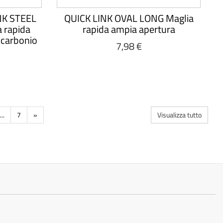
NK STEEL
QUICK LINK OVAL LONG Maglia
 rapida
rapida ampia apertura
l carbonio
7,98 €
...
7
»
Visualizza tutto