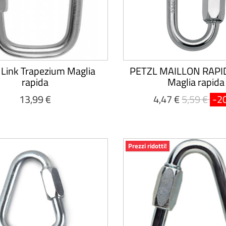
 Link Trapezium Maglia
PETZL MAILLON RAPI
rapida
Maglia rapida
13,99 €
4,47 €
5,59 €
-2
Prezzi ridotti!