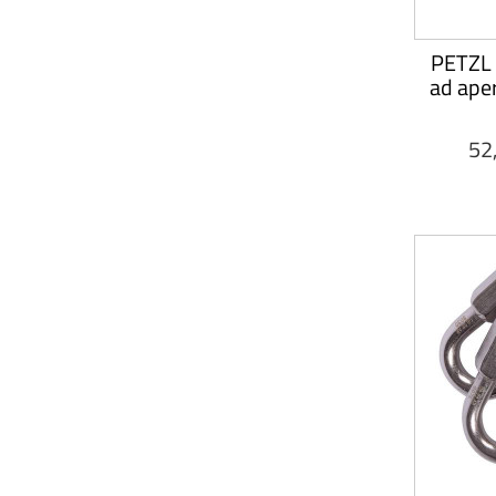
PETZL 
ad ape
52