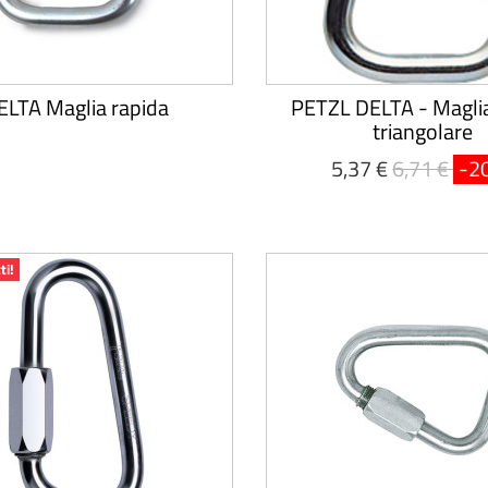
ELTA Maglia rapida
PETZL DELTA - Maglia
triangolare
5,37 €
6,71 €
-2
ti!