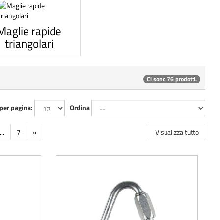
Maglie rapide
triangolari
Ci sono 76 prodotti.
 per pagina:
Ordina
...
7
»
Visualizza tutto