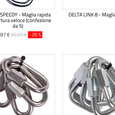
SPEEDY - Maglia rapida
DELTA LINK 8 - Magli
rtura veloce (confezione
da 5)
,87 €
66,09 €
-20 %