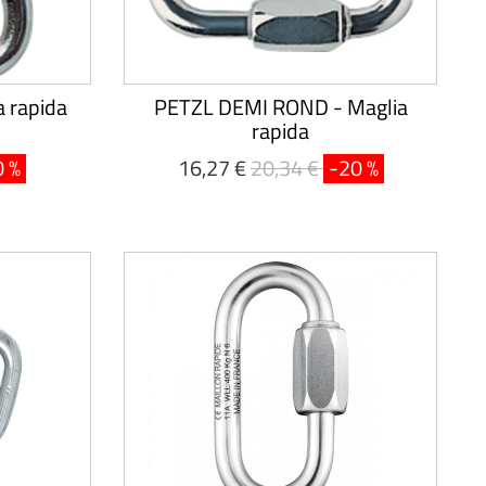
 rapida
PETZL DEMI ROND - Maglia
rapida
0 %
16,27 €
20,34 €
-20 %