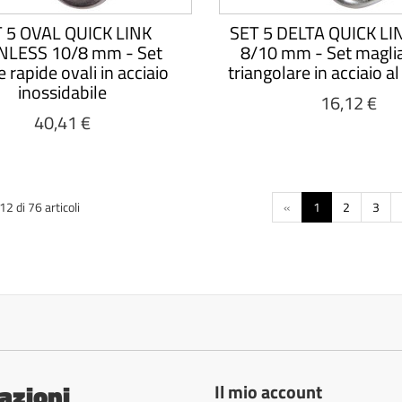
 5 OVAL QUICK LINK
SET 5 DELTA QUICK LI
NLESS 10/8 mm - Set
8/10 mm - Set maglia
 rapide ovali in acciaio
triangolare in acciaio a
inossidabile
16,12 €
40,41 €
2 di 76 articoli
«
1
2
3
azioni
Il mio account