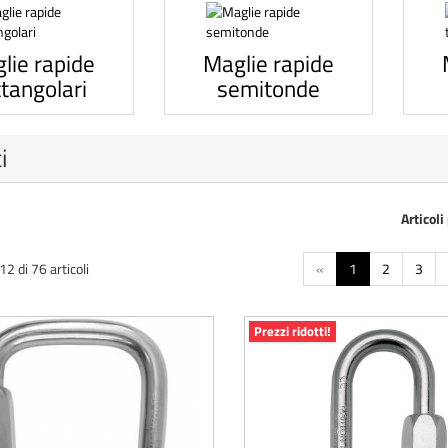
lie rapide
Maglie rapide
ttangolari
semitonde
i
Articoli
2 di 76 articoli
«
1
2
3
Prezzi ridotti!