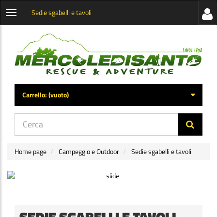
Sedie sgabelli e tavoli
Visua
Apri
la
menu
barra
categorie
later
Carrello:
(vuoto)
di
navig
Home page
Campeggio e Outdoor
Sedie sgabelli e tavoli
SEDIE SGABELLI E TAVOLI