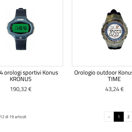
4 orologi sportivi Konus
Orologio outdoor Kon
KRONUS
TIME
190,32 €
43,24 €
2 di 19 articoli
«
1
2