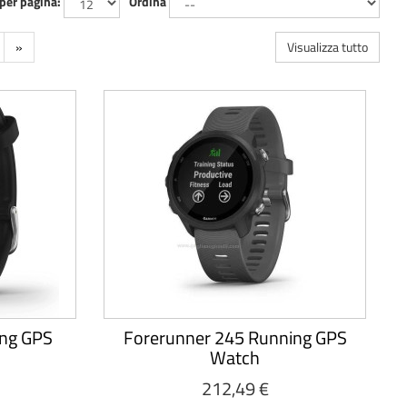
 per pagina:
Ordina
»
Visualizza tutto
ing GPS
Forerunner 245 Running GPS
Watch
212,49 €