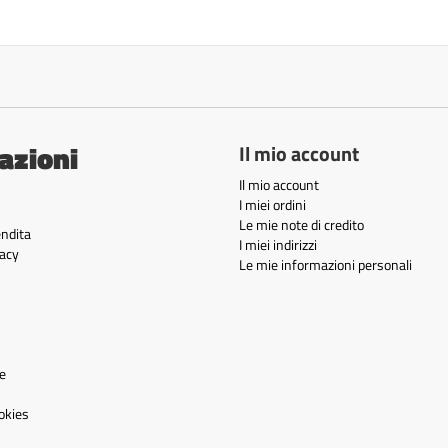
azioni
Il mio account
Il mio account
I miei ordini
Le mie note di credito
endita
I miei indirizzi
acy
Le mie informazioni personali
e
okies