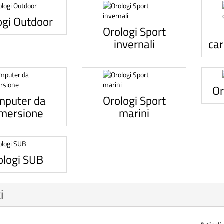
ogi Outdoor
Orologi Sport
invernali
ca
Or
mputer da
Orologi Sport
mersione
marini
ologi SUB
i