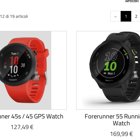
Articoli
2 di 19 articoli
«
1
2
nner 45s / 45 GPS Watch
Forerunner 55 Runn
Watch
127,49 €
169,99 €