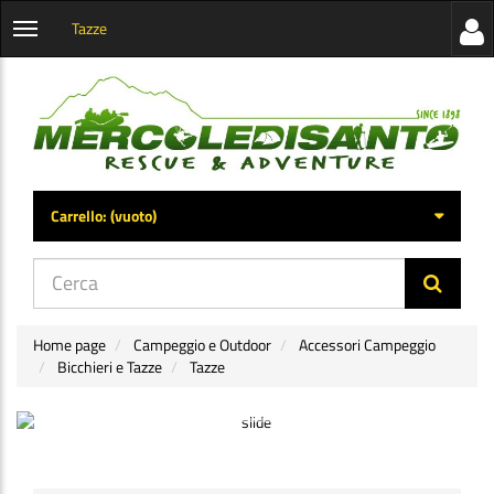
Tazze
Visua
Apri
la
menu
barra
categorie
later
Carrello:
(vuoto)
di
navig
Home page
Campeggio e Outdoor
Accessori Campeggio
Bicchieri e Tazze
Tazze