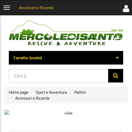
Accessori e Ricambi
Visua
Apri
la
menu
barra
categorie
later
Carrello:
(vuoto)
di
navig
Home page
Sport e Avventura
Pattini
Accessori e Ricambi