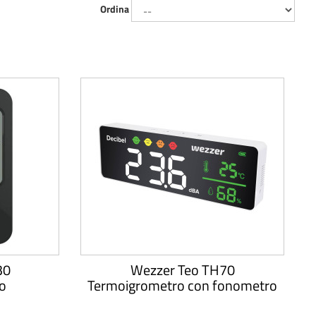
Ordina
30
Wezzer Teo TH70
o
Termoigrometro con fonometro