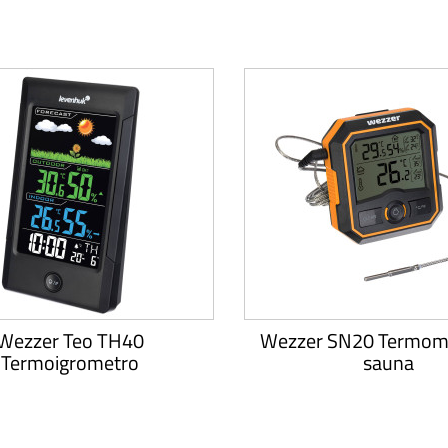
Wezzer Teo TH40
Wezzer SN20 Termome
Termoigrometro
sauna