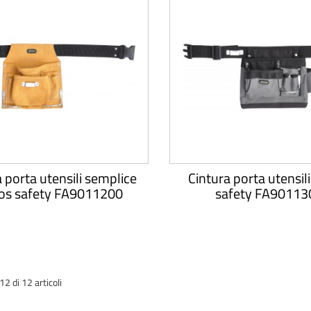
 porta utensili semplice
Cintura porta utensil
os safety FA9011200
safety FA90113
2 di 12 articoli