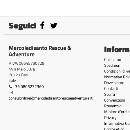
Seguici
Inform
Mercoledisanto Rescue &
Adventure
Chi siamo
P.IVA: 06645730729
Spedizioni
4Via Melo 33/a
Condizioni di v
70121 Bari
Normativa Priv
Italy
Dove siamo
+39 0805232360
Contatti
Sconti
consulonline@mercoledisantorescueadventure.it
Convenzioni
Preventivi
Minimo d'ordin
Privacy
Informativa Co
Codice etico