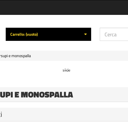
Carrello:
(vuoto)
supi e monospalla
UPI E MONOSPALLA
i