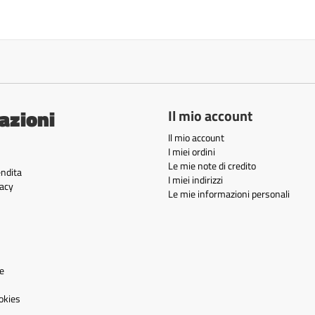
azioni
Il mio account
Il mio account
I miei ordini
Le mie note di credito
endita
I miei indirizzi
acy
Le mie informazioni personali
e
okies