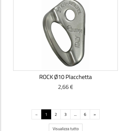
ROCK Ø10 Placchetta
2,66 €
«
1
2
3
...
6
»
Visualizza tutto