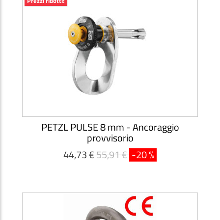
Prezzi ridotti!
PETZL PULSE 8 mm - Ancoraggio
provvisorio
44,73 €
55,91 €
-20 %