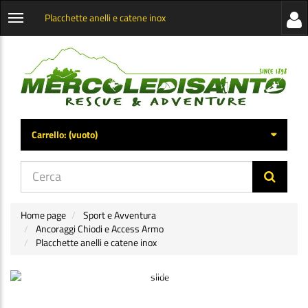
Placchette anelli e catene inox
Visua
Apri
la
menu
barra
categorie
later
Carrello:
(vuoto)
di
navig
Home page
Sport e Avventura
Ancoraggi Chiodi e Access Armo
Placchette anelli e catene inox