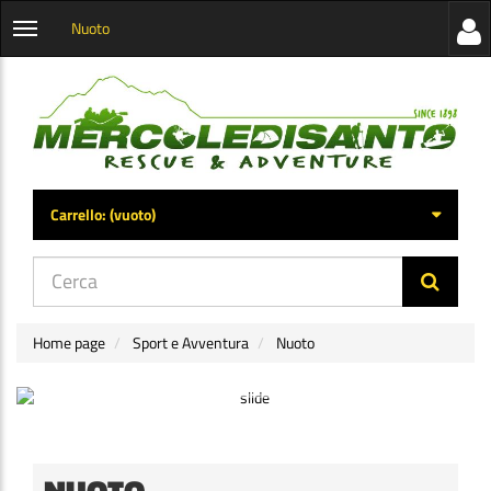
Nuoto
Visua
Apri
la
menu
barra
categorie
later
Carrello:
(vuoto)
di
navig
Home page
Sport e Avventura
Nuoto
NUOTO