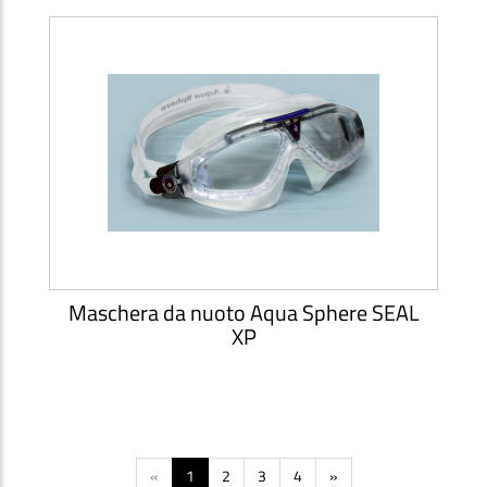
Maschera da nuoto Aqua Sphere SEAL
XP
«
1
2
3
4
»