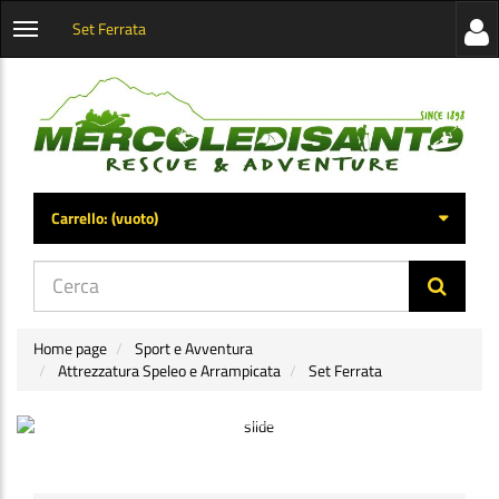
Set Ferrata
Visua
Apri
la
menu
barra
categorie
later
Carrello:
(vuoto)
di
navig
Home page
Sport e Avventura
Attrezzatura Speleo e Arrampicata
Set Ferrata