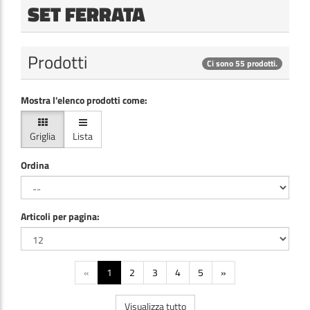
SET FERRATA
Prodotti
Ci sono 55 prodotti.
Mostra l'elenco prodotti come:
Griglia
Lista
Ordina
Articoli per pagina:
«
1
2
3
4
5
»
Visualizza tutto