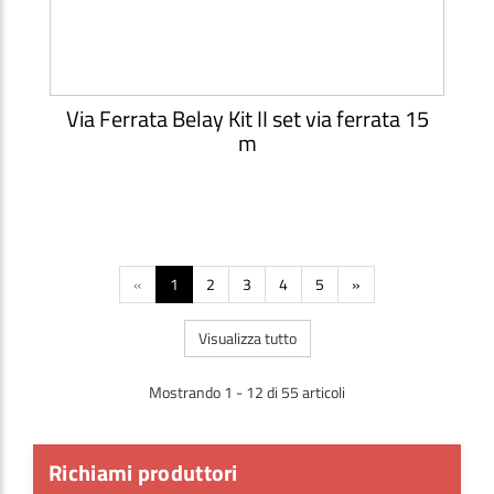
Via Ferrata Belay Kit II set via ferrata 15
m
«
1
2
3
4
5
»
Visualizza tutto
Mostrando 1 - 12 di 55 articoli
Richiami produttori