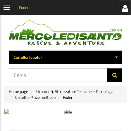
Foderi
Visua
Apri
la
menu
barra
categorie
later
Carrello:
(vuoto)
di
navig
Home page
Strumenti, Attrezzature Tecniche e Tecnologia
Coltelli e Pinze multiuso
Foderi