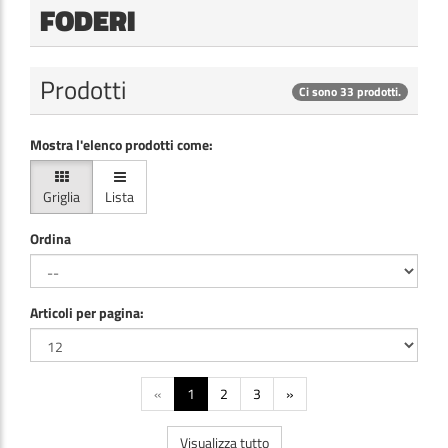
FODERI
Prodotti
Ci sono 33 prodotti.
Mostra l'elenco prodotti come:
Griglia
Lista
Ordina
Articoli per pagina:
«
1
2
3
»
Visualizza tutto