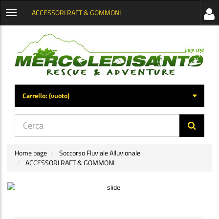
ACCESSORI RAFT & GOMMONI
Visua
Apri
la
menu
barra
categorie
later
Carrello:
(vuoto)
di
navig
Home page
Soccorso Fluviale Alluvionale
ACCESSORI RAFT & GOMMONI