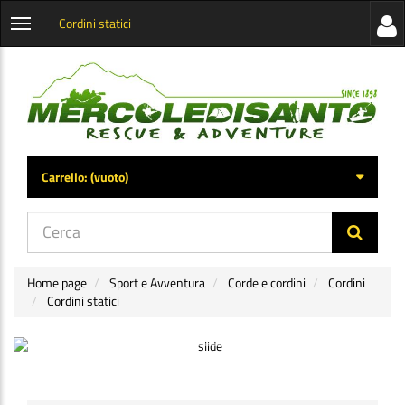
Cordini statici
Visua
Apri
la
menu
barra
categorie
later
Carrello:
(vuoto)
di
navig
Home page
Sport e Avventura
Corde e cordini
Cordini
Cordini statici