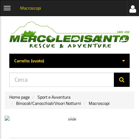
Macroscopi
Visua
Apri
la
menu
barra
categorie
later
Carrello:
(vuoto)
di
navig
Home page
Sport e Avventura
Binocoli/Canocchiali/Visori Notturni
Macroscopi