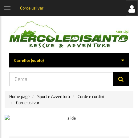
Corde usi vari
Visua
Apri
la
menu
barra
categorie
later
Carrello:
(vuoto)
di
navig
Home page
Sport e Avventura
Corde e cordini
Corde usi vari