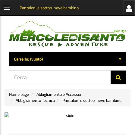
Pantaloni e sottop. neve bambino
Visua
Apri
la
menu
barra
categorie
later
Carrello:
(vuoto)
di
navig
Home page
Abbigliamento e Accessori
Abbigliamento Tecnico
Pantaloni e sottop. neve bambino