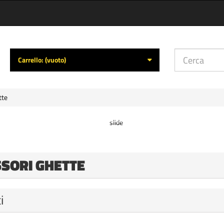
Carrello:
(vuoto)
tte
SSORI GHETTE
i