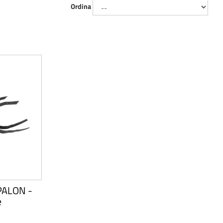
Ordina
PALON -
e