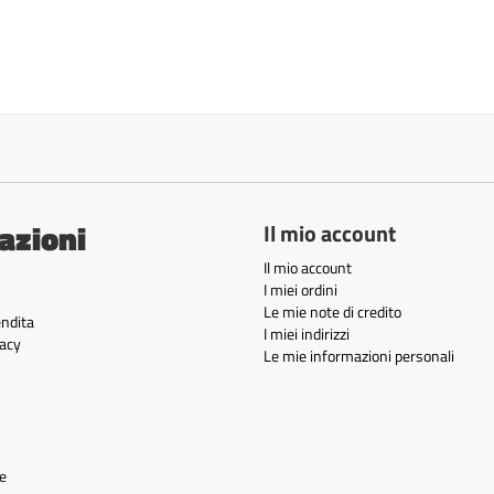
azioni
Il mio account
Il mio account
I miei ordini
Le mie note di credito
endita
I miei indirizzi
acy
Le mie informazioni personali
e