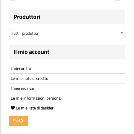
RAUMER
(187)
Salewa
(8)
Produttori
Skylotec
(26)
SMC
(3)
Wild Country 2012
(6)
Tutti i produttori
Il mio account
I miei ordini
Le mie note di credito
I miei indirizzi
Le mie informazioni personali
Le mie liste di desideri
Esci