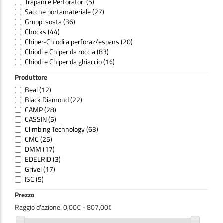
Trapani e Perforatori
(5)
Sacche portamateriale
(27)
Gruppi sosta
(36)
Chocks
(44)
Chiper-Chiodi a perforaz/espans
(20)
Chiodi e Chiper da roccia
(83)
Chiodi e Chiper da ghiaccio
(16)
Chiper ad espansione
(1)
Produttore
Placchette anelli e catene inox
(12)
Beal
(12)
Placchette
(30)
Black Diamond
(22)
Anelli e Catene
(13)
CAMP
(28)
Placchette con anelli o moschett
(21)
CASSIN
(5)
Ancoraggi
(73)
Climbing Technology
(63)
Ancoraggi
(121)
CMC
(25)
Accessori ancoraggi
(29)
DMM
(17)
EDELRID
(3)
Grivel
(17)
ISC
(5)
KONG
(24)
Prezzo
Kratos safety 2014
(27)
Raggio d'azione:
0,00€ - 807,00€
OW
(1)
PETZL
(46)