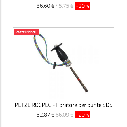
36,60 €
45,75 €
-20 %
Prezzi ridotti!
PETZL ROCPEC - Foratore per punte SDS
52,87 €
66,09 €
-20 %