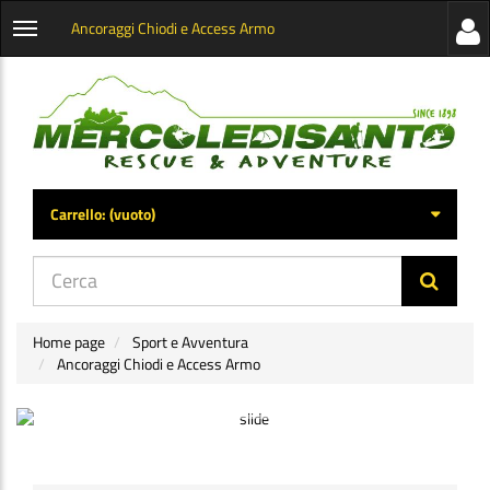
Ancoraggi Chiodi e Access Armo
Visua
Apri
la
menu
barra
categorie
later
Carrello:
(vuoto)
di
navig
Home page
Sport e Avventura
Ancoraggi Chiodi e Access Armo