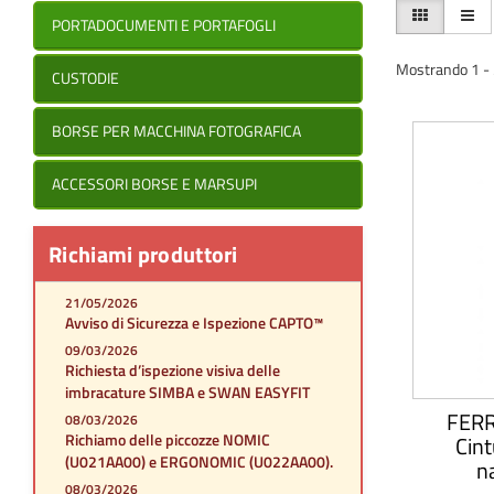
PORTADOCUMENTI E PORTAFOGLI
Mostrando 1 - 3 
CUSTODIE
BORSE PER MACCHINA FOTOGRAFICA
ACCESSORI BORSE E MARSUPI
Richiami produttori
21/05/2026
Avviso di Sicurezza e Ispezione CAPTO™
09/03/2026
Richiesta d’ispezione visiva delle
imbracature SIMBA e SWAN EASYFIT
FERR
08/03/2026
Richiamo delle piccozze NOMIC
Cint
(U021AA00) e ERGONOMIC (U022AA00).
n
08/03/2026