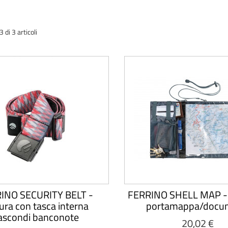
di 3 articoli
INO SECURITY BELT -
FERRINO SHELL MAP - 
ura con tasca interna
portamappa/docu
ascondi banconote
20,02 €