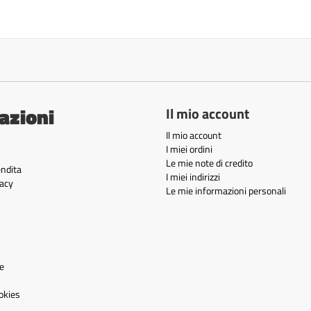
azioni
Il mio account
Il mio account
I miei ordini
Le mie note di credito
endita
I miei indirizzi
acy
Le mie informazioni personali
e
okies