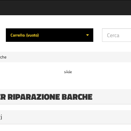
Carrello:
(vuoto)
rche
ER RIPARAZIONE BARCHE
i