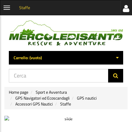
Staffe
Visua
Apri
la
menu
barra
categorie
later
Carrello:
(vuoto)
di
navig
Home page
Sport e Avventura
GPS Navigatori ed Ecoscandagli
GPS nautici
Accessori GPS Nautici
Staffe