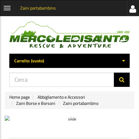
Zaini portabambino
Visua
Apri
la
menu
barra
categorie
later
Carrello:
(vuoto)
di
navig
Home page
Abbigliamento e Accessori
Zaini Borse e Borsoni
Zaini portabambino