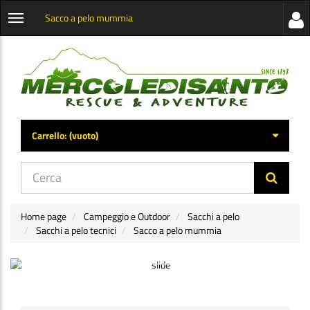
Sacco a pelo mummia
Visua
Apri
la
menu
barra
categorie
later
Carrello:
(vuoto)
di
navig
Home page
Campeggio e Outdoor
Sacchi a pelo
Sacchi a pelo tecnici
Sacco a pelo mummia