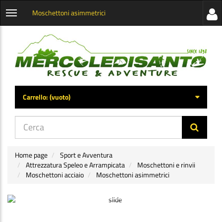
Moschettoni asimmetrici
Visua
Apri
la
menu
barra
categorie
later
Carrello:
(vuoto)
di
navig
Home page
Sport e Avventura
Attrezzatura Speleo e Arrampicata
Moschettoni e rinvii
Moschettoni acciaio
Moschettoni asimmetrici